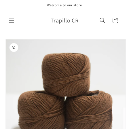
Ir
Welcome to our store
directamente
al contenido
Trapillo CR
Carrito
Ir
directamente
a la
información
del producto