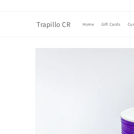
Ir
directamente
al contenido
Trapillo CR
Home
Gift Cards
Cu
Ir
directamente
a la
información
del producto