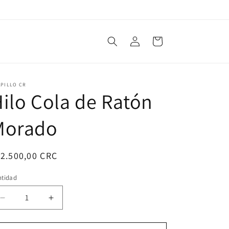
Iniciar
Carrito
sesión
APILLO CR
ilo Cola de Ratón
Morado
ecio
2.500,00 CRC
bitual
ntidad
ntidad
Reducir
Aumentar
cantidad
cantidad
para
para