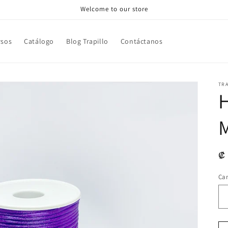
Welcome to our store
rsos
Catálogo
Blog Trapillo
Contáctanos
TR
H
Pr
₡ 
ha
Ca
Ca