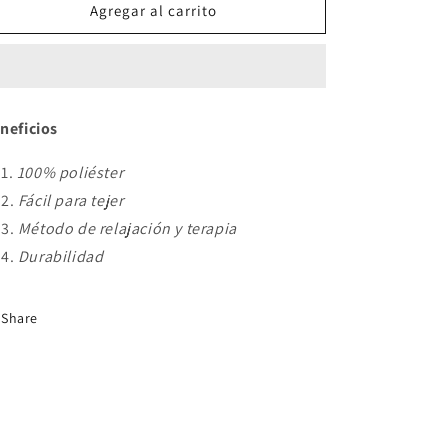
Baby
Baby
Agregar al carrito
Smile
Smile
300
300
g
g
Dorado
Dorado
neficios
100% poliéster
Fácil para tejer
Método de relajación y terapia
Durabilidad
Share