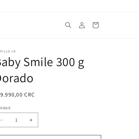
Iniciar
Carrito
sesión
APILLO CR
aby Smile 300 g
Dorado
ecio
9.990,00 CRC
bitual
ntidad
ntidad
Reducir
Aumentar
cantidad
cantidad
para
para