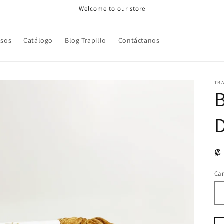
Welcome to our store
rsos
Catálogo
Blog Trapillo
Contáctanos
TR
B
Pr
₡ 
ha
Ca
Ca