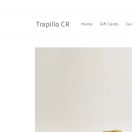
Ir
directamente
al contenido
Trapillo CR
Home
Gift Cards
Cu
Ir
directamente
a la
información
del producto