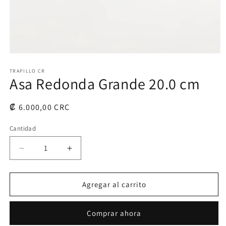
Abrir
elemento
multimedia
TRAPILLO CR
Asa Redonda Grande 20.0 cm
1
en
una
ventana
Precio
₡ 6.000,00 CRC
modal
habitual
Cantidad
Cantidad
Reducir
Aumentar
cantidad
cantidad
para
para
Asa
Asa
Agregar al carrito
Redonda
Redonda
Grande
Grande
Comprar ahora
20.0
20.0