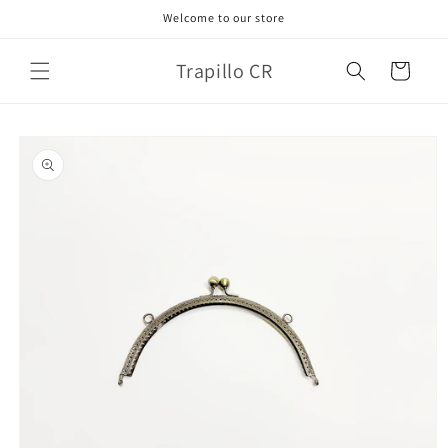
Ir
Welcome to our store
directamente
al contenido
Trapillo CR
Carrito
Ir
directamente
a la
información
del producto