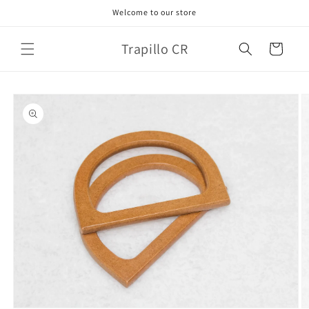
Ir
Welcome to our store
directamente
al contenido
Trapillo CR
Carrito
Ir
directamente
a la
información
del producto